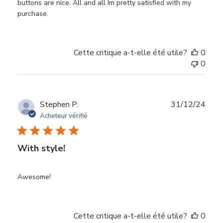
buttons are nice. All and all Im pretty satisfied with my
purchase.
Cette critique a-t-elle été utile?
0
0
Dat
Stephen P.
31/12/24
de
Acheteur vérifié
publi
With style!
Awesome!
Cette critique a-t-elle été utile?
0