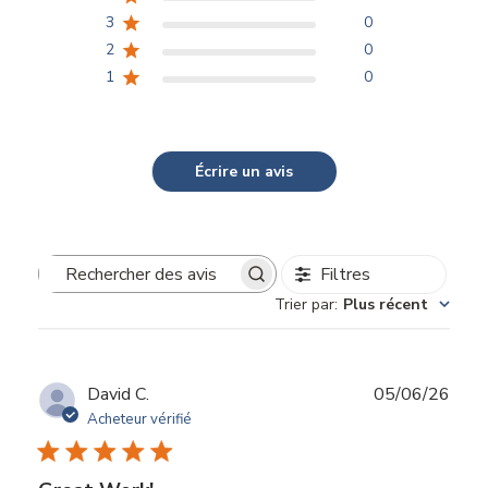
3
0
2
0
1
0
Écrire un avis
Filtres
Rechercher
Trier par
:
Plus récent
des
avis
Dat
David C.
05/06/26
de
Acheteur vérifié
publi