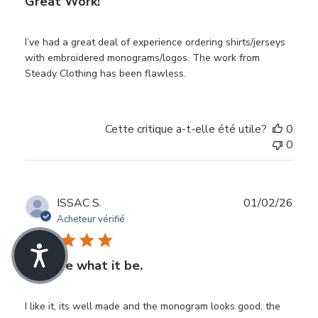
Great Work!
I’ve had a great deal of experience ordering shirts/jerseys
with embroidered monograms/logos. The work from
Steady Clothing has been flawless.
Cette critique a-t-elle été utile?
0
0
Dat
ISSAC S.
01/02/26
de
Acheteur vérifié
publi
It do be what it be.
I like it, its well made and the monogram looks good, the