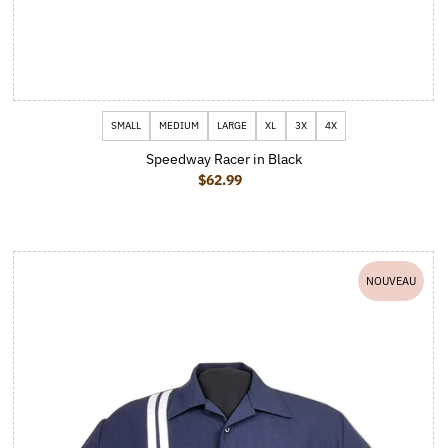
SMALL
MEDIUM
LARGE
XL
3X
4X
Speedway Racer in Black
$62.99
Prix ordinaire
NOUVEAU