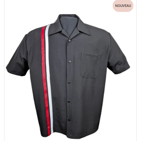
Le plus pertinent
NOUVEAU
Meilleures ventes
Alphabétique, de A à Z
Alphabétique, de Z à A
Prix: faible à élevé
Prix: élevé à faible
Date, de la plus
ancienne à la plus
récente
Date, de la plus récente
à la plus ancienne