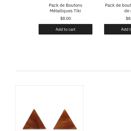
 de sacs
Pack de Boutons
Pack de bout
e - Koi
Métalliques Tiki
de 
.99
$8.00
$8
o cart
Add to cart
Add t