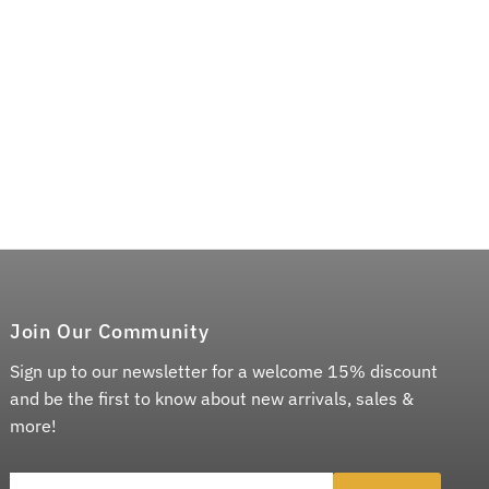
Join Our Community
Sign up to our newsletter for a welcome 15% discount
and be the first to know about new arrivals, sales &
more!
Entrer l'adresse e-mail