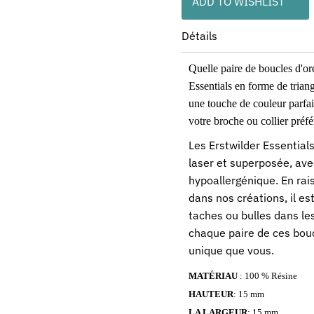
ADD TO WISHLIST
Détails
Quelle paire de boucles d'ore
Essentials en forme de triang
une touche de couleur parfai
votre broche ou collier préfé
Les Erstwilder Essential
laser et superposée, ave
hypoallergénique. En rai
dans nos créations, il e
taches ou bulles dans le
chaque paire de ces boucl
unique que vous.
MATÉRIAU
: 100 % Résine
HAUTEUR
: 15 mm
LA LARGEUR
: 15 mm