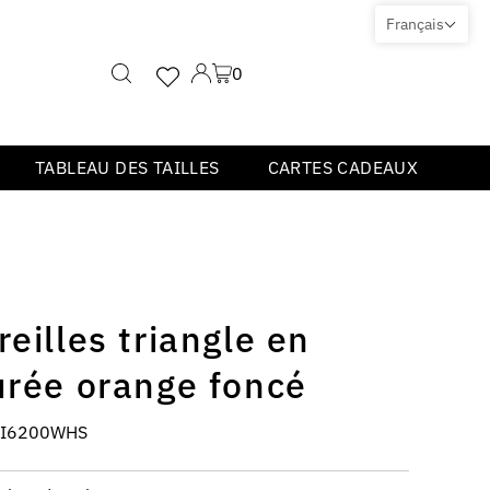
Français
0
TABLEAU DES TAILLES
CARTES CADEAUX
reilles triangle en
urée orange foncé
RI6200WHS