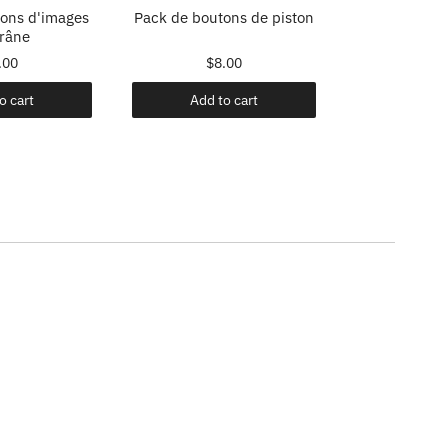
ons d'images
Pack de boutons de piston
Ensemble
râne
Bonafid
.00
$8.00
$9
o cart
Add to cart
Add t