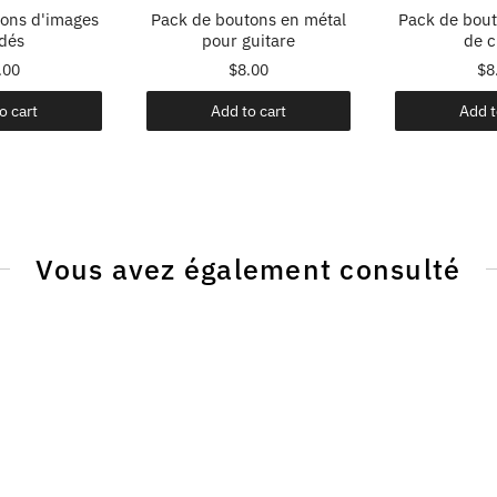
ons d'images
Pack de boutons en métal
Pack de bout
dés
pour guitare
de c
.00
$8.00
$8
o cart
Add to cart
Add t
Vous avez également consulté