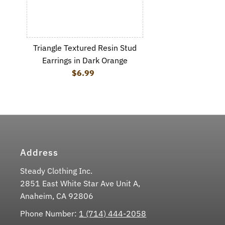
Triangle Textured Resin Stud
Earrings in Dark Orange
$6.99
Regular Price
Address
Steady Clothing Inc.
2851 East White Star Ave Unit A,
Anaheim, CA 92806
Phone Number:
1 (714) 444-2058