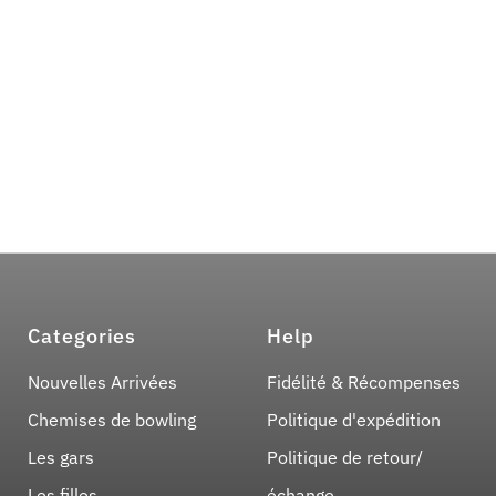
Categories
Help
Nouvelles Arrivées
Fidélité & Récompenses
Chemises de bowling
Politique d'expédition
Les gars
Politique de retour/
Les filles
échange