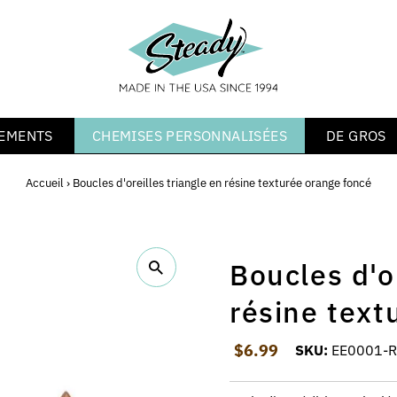
EMENTS
CHEMISES PERSONNALISÉES
DE GROS
Accueil
›
Boucles d'oreilles triangle en résine texturée orange foncé
Boucles d'o
résine text
Prix ordinaire
$6.99
SKU:
EE0001-