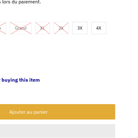
 lors du paiement.
n
Grand
XL
2X
3X
4X
 buying this item