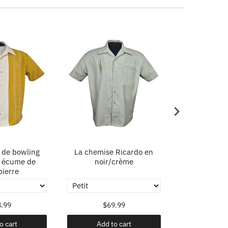
 de bowling
La chemise Ricardo en
La chemise
 écume de
noir/crème
noir/
ierre
.99
$69.99
$69
o cart
Add to cart
Add t