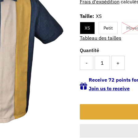
Frais d'expédition
calculés
Taille:
XS
XS
Petit
Moye
Tableau des tailles
Quantité
-
+
Receive 72 points for
Join us to receive