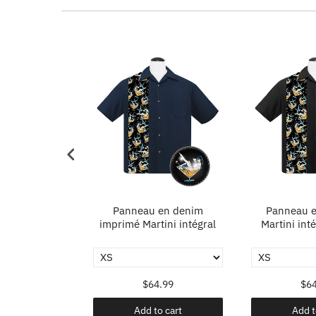
 Ricardo en
Panneau en denim
Panneau e
crème
imprimé Martini intégral
Martini inté
.99
$64.99
$64
o cart
Add to cart
Add t