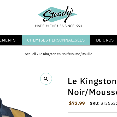
EMENTS
CHEMISES PERSONNALISÉES
DE GROS
Accueil
›
Le Kingston en Noir/Mousse/Rouille
Le Kingston
Noir/Mouss
Prix ordinaire
$72.99
SKU:
ST3553