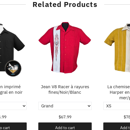
Related Products
n imprimé
Jean V8 Racer à rayures
La chemise
gral en noir
fines/Noir/Blanc
Harper en
mer/p
.99
$67.99
$78
o cart
Add to cart
Add t