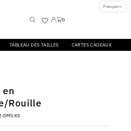
Français
0
TABLEAU DES TAILLES
CARTES CADEAUX
 en
e/Rouille
2-DMS-XS