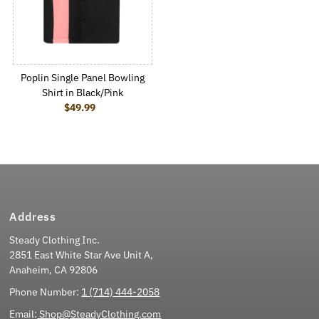
Poplin Single Panel Bowling
Shirt in Black/Pink
$49.99
Regular Price
Address
Steady Clothing Inc.
2851 East White Star Ave Unit A,
Anaheim, CA 92806
Phone Number:
1 (714) 444-2058
Email:
Shop@SteadyClothing.com