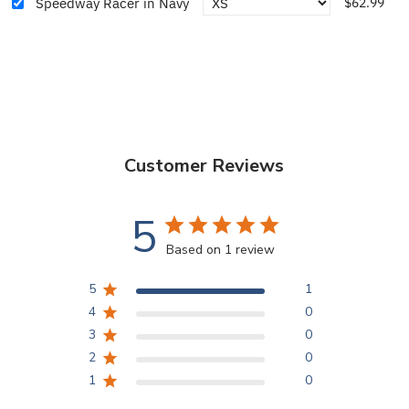
Speedway Racer in Navy
$62.99
Customer Reviews
5
Based on 1 review
5
1
4
0
3
0
2
0
1
0