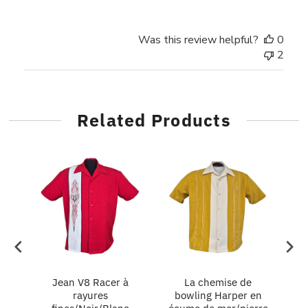
Was this review helpful?
0
2
Related Products
in
Jean V8 Racer à
La chemise de
L
rayures
bowling Harper en