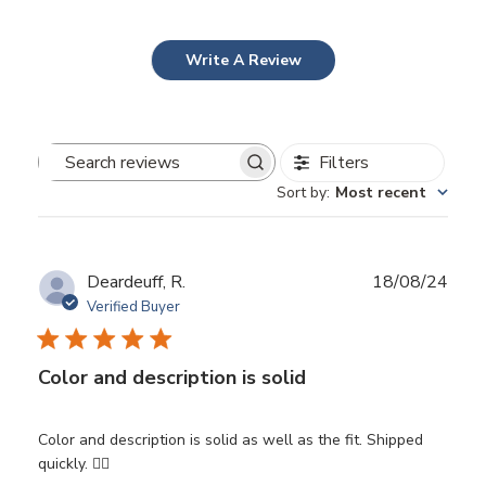
Write A Review
Filters
Search
Sort by
:
Most recent
reviews
Publ
Deardeuff, R.
18/08/24
date
Verified Buyer
Color and description is solid
Color and description is solid as well as the fit. Shipped
quickly. 👍🏼