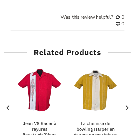
Was this review helpful?
0
0
Related Products
in
Jean V8 Racer à
La chemise de
L
rayures
bowling Harper en
fines/Noir/Blanc
écume de mer/pierre