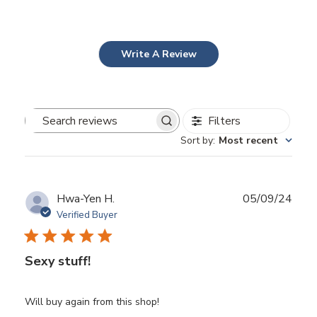
Write A Review
Filters
Search
Sort by
:
Most recent
reviews
Publ
Hwa-Yen H.
05/09/24
date
Verified Buyer
Sexy stuff!
Will buy again from this shop!