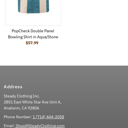
PopCheck Double Panel
Bowling Shirt in Aqua/Stone
$57.99
Regular Price
Address
Steady Clothing Inc.
2851 East White Star Ave Unit A,
Anaheim, CA 92806
Phone Number:
1 (714) 444-2058
Email:
Shop@SteadyClothing.com