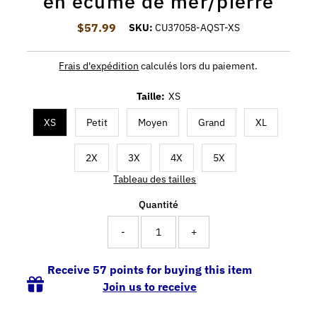
en écume de mer/pierre
$57.99
Prix ordinaire
SKU:
CU37058-AQST-XS
Frais d'expédition
calculés lors du paiement.
Taille:
XS
XS
Petit
Moyen
Grand
XL
2X
3X
4X
5X
Tableau des tailles
Quantité
-
+
Receive 57 points for buying this item
Join us to receive