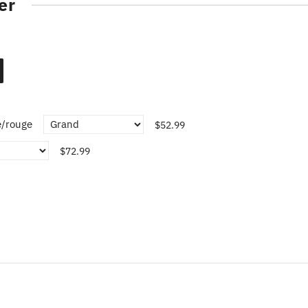
er
e/rouge
$52.99
$72.99