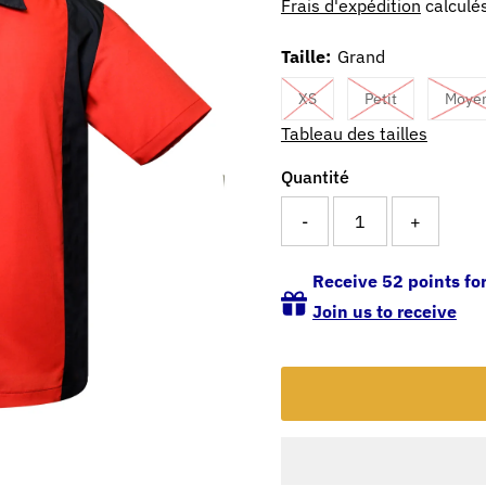
Frais d'expédition
calculés
Taille:
Grand
XS
Petit
Moye
Tableau des tailles
Quantité
-
+
Receive 52 points for
Join us to receive