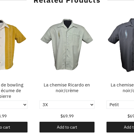
 de bowling
La chemise Ricardo en
La chemise
 écume de
noir/crème
noir/
ierre
.99
$69.99
$69
o cart
Add to cart
Add t