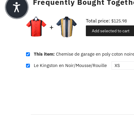
Frequently Bought Togeth
Total price:
$125.98
Add selected to cart
This item:
Chemise de garage en poly coton noir
Le Kingston en Noir/Mousse/Rouille