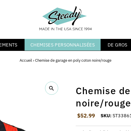
EMENTS
CHEMISES PERSONNALISÉES
DE GROS
Accueil
›
Chemise de garage en poly coton noire/rouge
Chemise de
noire/roug
Prix ordinaire
$52.99
SKU:
ST33861