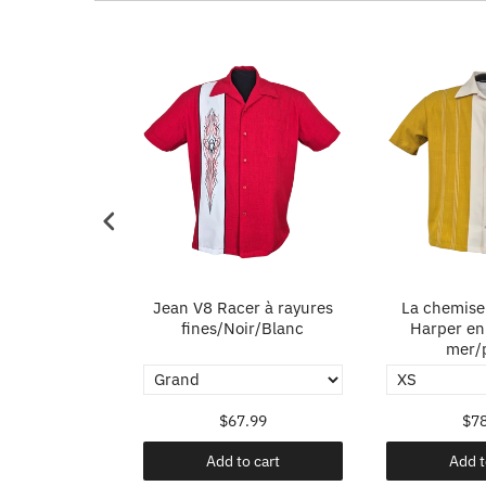
cer in Black
Jean V8 Racer à rayures
La chemise
fines/Noir/Blanc
Harper en
mer/p
.99
$67.99
$78
o cart
Add to cart
Add t