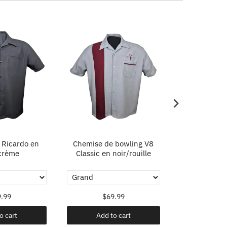
 Ricardo en
Chemise de bowling V8
Speedway Ra
crème
Classic en noir/rouille
.99
$69.99
$62
o cart
Add to cart
Add t