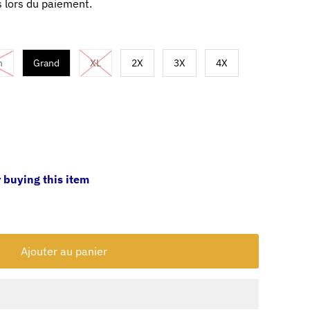
 lors du paiement.
n
Grand
XL
2X
3X
4X
 buying this item