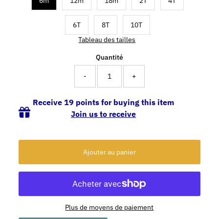
6m
12m
18m
2T
4T
6T
8T
10T
Tableau des tailles
Quantité
-
+
Receive 19 points for buying this item
Join us to receive
Plus de moyens de paiement