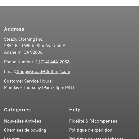
Address
Steady Clothing Inc.
2851 East White Star Ave Unit A,
Anaheim, CA 92806
Phone Number:
1 (714) 444-2058
Email:
Shop@SteadyClothing.com
Customer Service Hours:
Monday - Thursday (9am - 4pm PST)
Categories
Help
Nouvelles Arrivées
Fidélité & Récompenses
Chemises de bowling
Politique d'expédition
Les gars
Politique de retour/échange