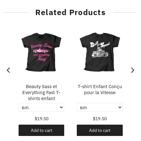
Related Products
nts
Beauty Sass et
T-shirt Enfant Conçu
T
s
Everything Fast T-
pour la Vitesse
Cr
shirts enfant
$19.50
$19.50
Add to cart
Add to cart