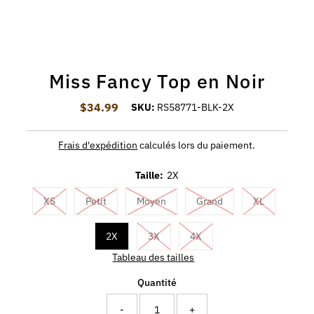
Miss Fancy Top en Noir
$34.99
Prix ordinaire
SKU:
RS58771-BLK-2X
Frais d'expédition
calculés lors du paiement.
Taille:
2X
XS
Petit
Moyen
Grand
XL
2X
3X
4X
Tableau des tailles
Quantité
-
+