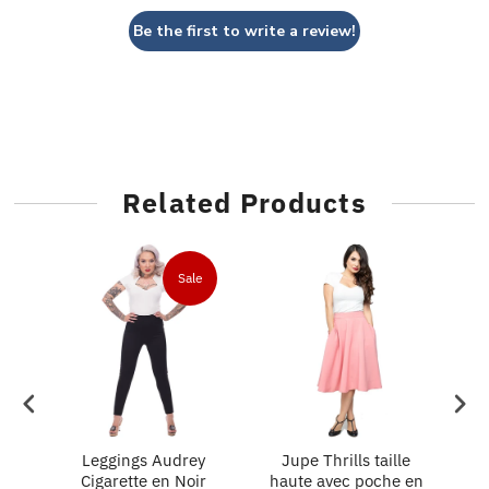
Be the first to write a review!
Related Products
e
Sale
is
Leggings Audrey
Jupe Thrills taille
Ju
Cigarette en Noir
haute avec poche en