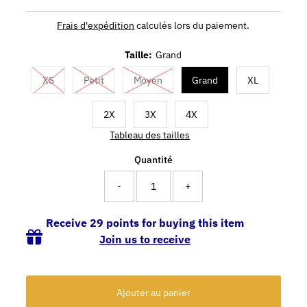
Frais d'expédition
calculés lors du paiement.
Taille:
Grand
XS
Petit
Moyen
Grand
XL
2X
3X
4X
Tableau des tailles
Quantité
-
+
Receive 29 points for buying this item
Join us to receive