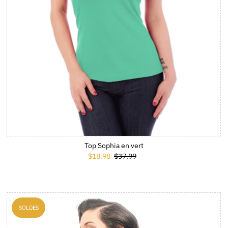
Top Sophia en vert
Prix soldé
$18.98
Prix ordinaire
$37.99
SOLDES