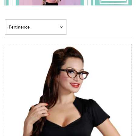
Pertinence
En vedette
Le plus pertinent
Meilleures ventes
Alphabétique, de A à Z
Alphabétique, de Z à A
Prix: faible à élevé
Prix: élevé à faible
Date, de la plus
ancienne à la plus
récente
Date, de la plus récente
à la plus ancienne