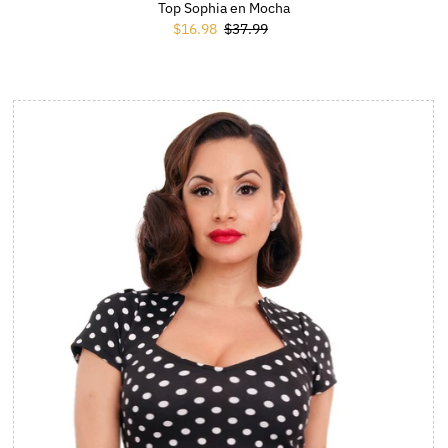
Top Sophia en Mocha
Prix soldé
$16.98
Prix ordinaire
$37.99