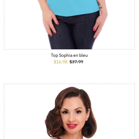
Top Sophia en bleu
Prix soldé
$16.98
Prix ordinaire
$37.99