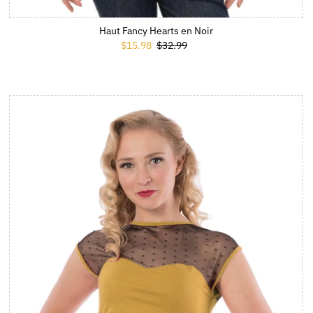
Haut Fancy Hearts en Noir
Prix soldé
$15.98
Prix ordinaire
$32.99