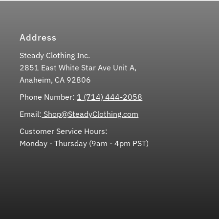
Address
Steady Clothing Inc.
2851 East White Star Ave Unit A,
Anaheim, CA 92806
Phone Number:
1 (714) 444-2058
Email:
Shop@SteadyClothing.com
Customer Service Hours:
Monday - Thursday (9am - 4pm PST)