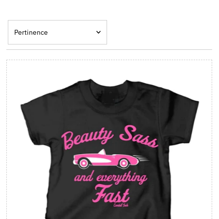
Pertinence
En vedette
Le plus pertinent
Meilleures ventes
Alphabétique, de A à Z
Alphabétique, de Z à A
Prix: faible à élevé
Prix: élevé à faible
Date, de la plus
ancienne à la plus
récente
Date, de la plus récente
à la plus ancienne