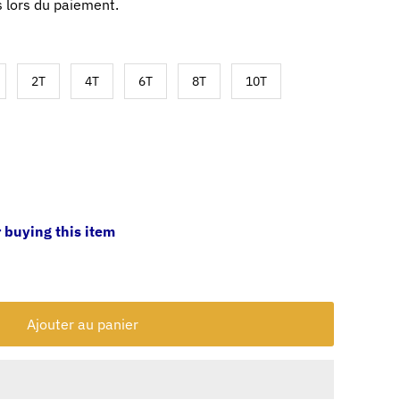
 lors du paiement.
2T
4T
6T
8T
10T
 buying this item