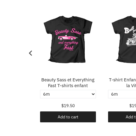
ts Si Tu N'es
Beauty Sass et Everything
T-shirt Enfa
Tu Es Dernier
Fast T-shirts enfant
la Vi
.50
$19.50
$19
o cart
Add to cart
Add t