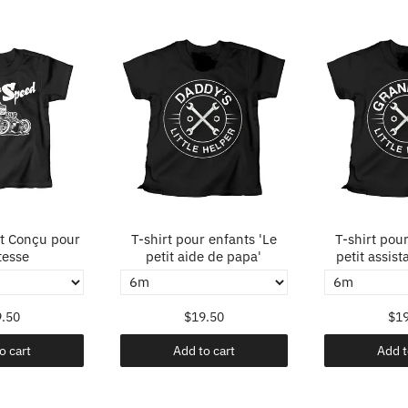
nt Conçu pour
T-shirt pour enfants 'Le
T-shirt pour
tesse
petit aide de papa'
petit assist
.50
$19.50
$19
o cart
Add to cart
Add t