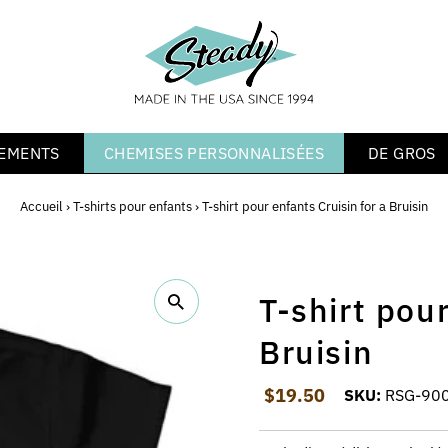
EMENTS
CHEMISES PERSONNALISÉES
DE GROS
Accueil
›
T-shirts pour enfants
›
T-shirt pour enfants Cruisin for a Bruisin
T-shirt pour
Bruisin
Prix ordinaire
$19.50
SKU:
RSG-900