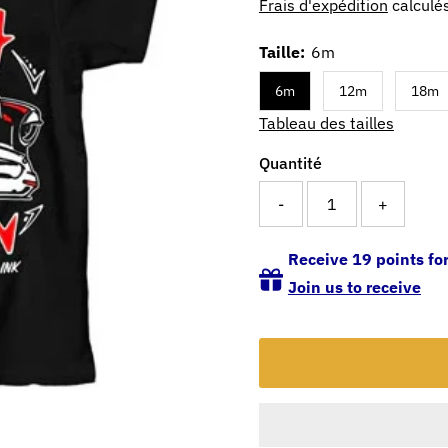
Frais d'expédition
calculés
Taille:
6m
6m
12m
18m
Tableau des tailles
Quantité
-
+
Receive 19 points for
Join us to receive