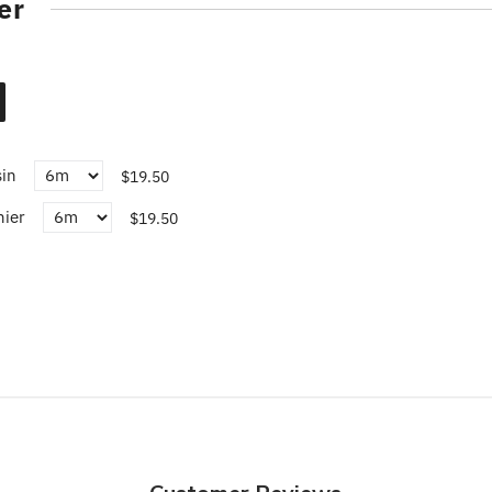
er
sin
$19.50
nier
$19.50