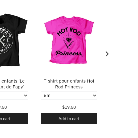
 enfants 'Le
T-shirt pour enfants Hot
T-shirt Enfan
ant de Papy'
Rod Princess
Pas Premier, 
.50
$19.50
$19
o cart
Add to cart
Add t