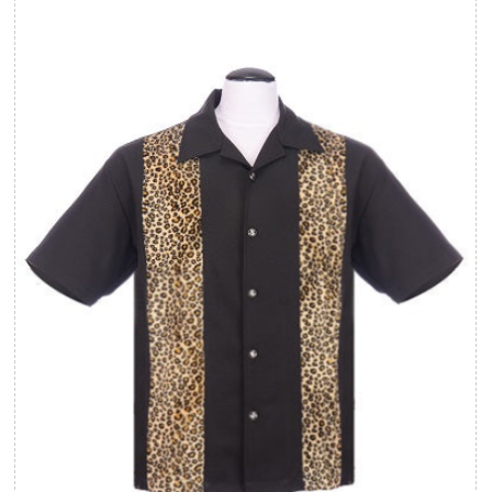
Le plus pertinent
Meilleures ventes
Alphabétique, de A à Z
Alphabétique, de Z à A
Prix: faible à élevé
Prix: élevé à faible
Date, de la plus
ancienne à la plus
récente
Date, de la plus récente
à la plus ancienne