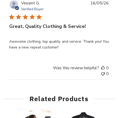
Publ
Vincent G.
16/05/26
date
Verified Buyer
Great, Quality Clothing & Service!
Awesome clothing, top quality, and service. Thank you! You
have a new repeat customer!
Was this review helpful?
0
0
Related Products