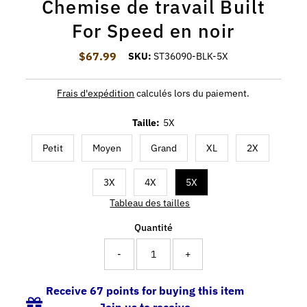
Chemise de travail Built
For Speed en noir
$67.99
Prix ordinaire
SKU:
ST36090-BLK-5X
Frais d'expédition
calculés lors du paiement.
Taille:
5X
Petit
Moyen
Grand
XL
2X
3X
4X
5X
Tableau des tailles
Quantité
-
+
Receive 67 points for buying this item
Join us to receive