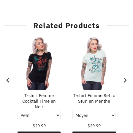
Related Products
e
il
T-shirt Femme
T-shirt Femme Set to
es
Cocktail Time en
Stun en Menthe
Co
Noir
$29.99
$29.99