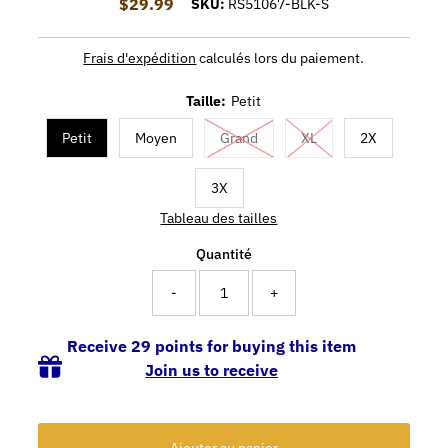
$29.99
Prix ordinaire
SKU:
RS51067-BLK-S
Frais d'expédition
calculés lors du paiement.
Taille:
Petit
Petit
Moyen
Grand
XL
2X
3X
Tableau des tailles
Quantité
-
+
Receive 29 points for buying this item
Join us to receive