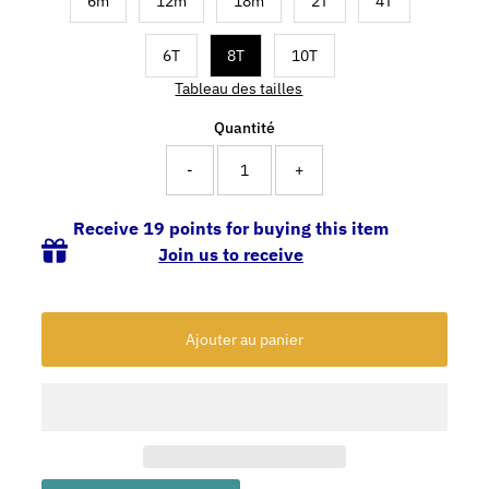
6m
12m
18m
2T
4T
6T
8T
10T
Tableau des tailles
Quantité
-
+
Receive 19 points for buying this item
Join us to receive