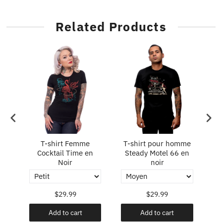
Related Products
T-shirt Femme
T-shirt pour homme
T
n
Cocktail Time en
Steady Motel 66 en
S
Noir
noir
$29.99
$29.99
Add to cart
Add to cart