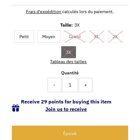
Frais d'expédition
calculés lors du paiement.
Taille:
3X
Petit
Moyen
Grand
XL
2X
3X
Tableau des tailles
Quantité
-
+
Receive 29 points for buying this item
Join us to receive