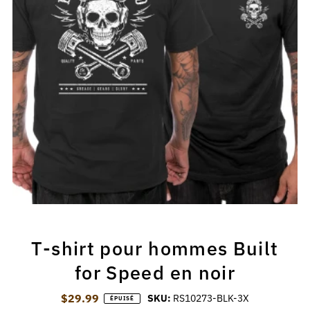
T-shirt pour hommes Built
for Speed en noir
$29.99
Prix ordinaire
SKU:
RS10273-BLK-3X
ÉPUISÉ