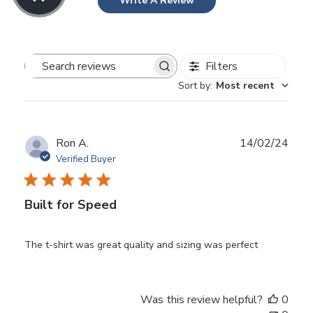
Write A Review
Filters
Search
Sort by
:
Most recent
reviews
Publ
Ron A.
14/02/24
date
Verified Buyer
Built for Speed
The t-shirt was great quality and sizing was perfect
Was this review helpful?
0