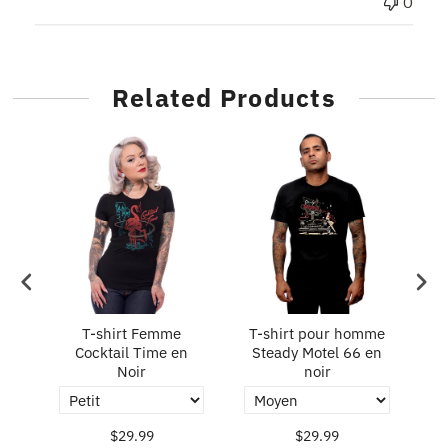
0
Related Products
T-shirt Femme
T-shirt pour homme
T
n
Cocktail Time en
Steady Motel 66 en
S
Noir
noir
$29.99
$29.99